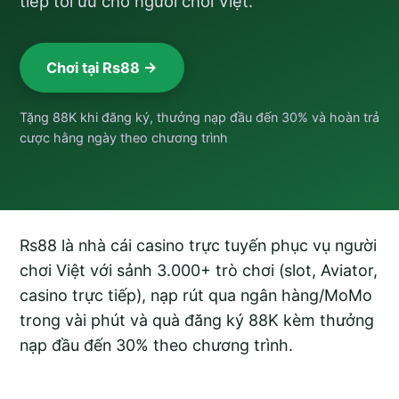
tiếp tối ưu cho người chơi Việt.
Chơi tại Rs88 →
Tặng 88K khi đăng ký, thưởng nạp đầu đến 30% và hoàn trả
cược hằng ngày theo chương trình
Rs88 là nhà cái casino trực tuyến phục vụ người
chơi Việt với sảnh 3.000+ trò chơi (slot, Aviator,
casino trực tiếp), nạp rút qua ngân hàng/MoMo
trong vài phút và quà đăng ký 88K kèm thưởng
nạp đầu đến 30% theo chương trình.