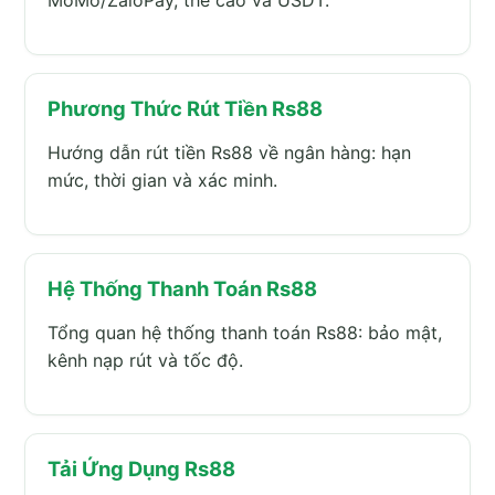
Phương Thức Rút Tiền Rs88
Hướng dẫn rút tiền Rs88 về ngân hàng: hạn
mức, thời gian và xác minh.
Hệ Thống Thanh Toán Rs88
Tổng quan hệ thống thanh toán Rs88: bảo mật,
kênh nạp rút và tốc độ.
Tải Ứng Dụng Rs88