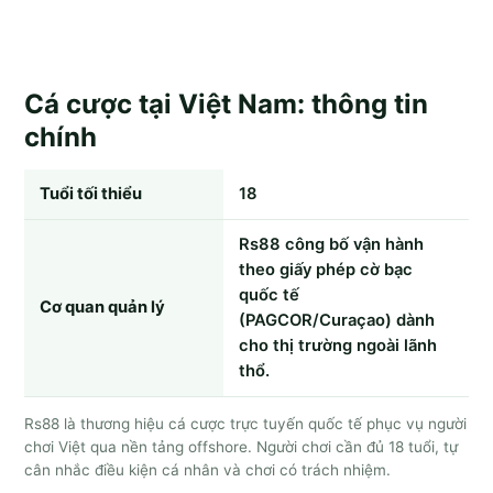
Cá cược tại Việt Nam: thông tin
chính
Tuổi tối thiểu
18
Rs88 công bố vận hành
theo giấy phép cờ bạc
quốc tế
Cơ quan quản lý
(PAGCOR/Curaçao) dành
cho thị trường ngoài lãnh
thổ.
Rs88 là thương hiệu cá cược trực tuyến quốc tế phục vụ người
chơi Việt qua nền tảng offshore. Người chơi cần đủ 18 tuổi, tự
cân nhắc điều kiện cá nhân và chơi có trách nhiệm.