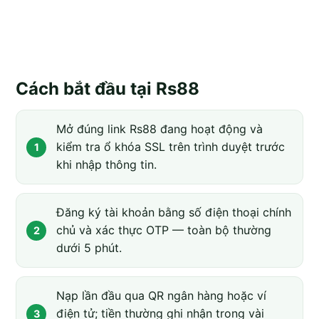
Cách bắt đầu tại Rs88
Mở đúng link Rs88 đang hoạt động và
kiểm tra ổ khóa SSL trên trình duyệt trước
khi nhập thông tin.
Đăng ký tài khoản bằng số điện thoại chính
chủ và xác thực OTP — toàn bộ thường
dưới 5 phút.
Nạp lần đầu qua QR ngân hàng hoặc ví
điện tử; tiền thường ghi nhận trong vài