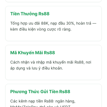
Tiền Thưởng Rs88
Tổng hợp ưu đãi 88K, nạp đầu 30%, hoàn trả —
kèm điều kiện vòng cược rõ ràng.
Mã Khuyến Mãi Rs88
Cách nhận và nhập mã khuyến mãi Rs88, nơi
áp dụng và lưu ý điều khoản.
Phương Thức Gửi Tiền Rs88
Các kênh nạp tiền Rs88: ngân hàng,
MoMo/ZaloPay, thẻ cào và USDT.